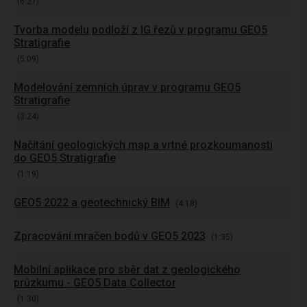
(6:21)
Tvorba modelu podloží z IG řezů v programu GEO5
Stratigrafie
(5:09)
Modelování zemních úprav v programu GEO5
Stratigrafie
(3:24)
Načítání geologických map a vrtné prozkoumanosti
do GEO5 Stratigrafie
(1:19)
GEO5 2022 a geotechnický BIM
(4:18)
Zpracování mračen bodů v GEO5 2023
(1:35)
Mobilní aplikace pro sběr dat z geologického
průzkumu - GEO5 Data Collector
(1:30)