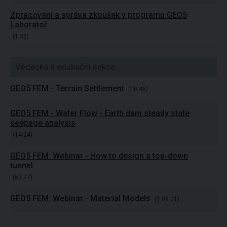
Zpracování a správa zkoušek v programu GEO5
Laboratoř
(1:35)
Vědecká a edukační sekce
GEO5 FEM - Terrain Settlement
(18:46)
GEO5 FEM - Water Flow - Earth dam steady state
seepage analysis
(14:24)
GEO5 FEM: Webinar - How to design a top-down
tunnel
(53:47)
GEO5 FEM: Webinar - Material Models
(1:08:01)