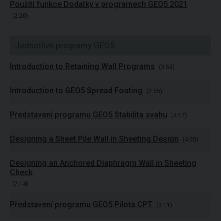
Použití funkce Dodatky v programech GEO5 2021
(2:20)
Jednotlivé programy GEO5
Introduction to Retaining Wall Programs
(3:59)
Introduction to GEO5 Spread Footing
(2:55)
Představení programu GEO5 Stabilita svahu
(4:17)
Designing a Sheet Pile Wall in Sheeting Design
(4:05)
Designing an Anchored Diaphragm Wall in Sheeting
Check
(7:14)
Představení programu GEO5 Pilota CPT
(3:11)