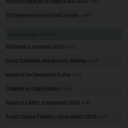
Výukové materiály a podpora pro GEO5
(2:31)
Představujeme Fine Cloud License
(1:48)
Základy práce s GEO5
Začínáme s programy GEO5
(4:11)
Using Standards and Analysis Settings
(2:06)
Inputting the Geological Profile
(1:57)
Creating an Output Report
(3:26)
Export pro BIM v programech GEO5
(3:40)
Použití funkce Popisky v programech GEO5
(3:07)