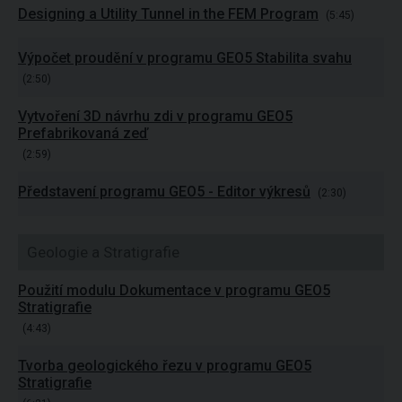
Designing a Utility Tunnel in the FEM Program
(5:45)
Výpočet proudění v programu GEO5 Stabilita svahu
(2:50)
Vytvoření 3D návrhu zdi v programu GEO5
Prefabrikovaná zeď
(2:59)
Představení programu GEO5 - Editor výkresů
(2:30)
Geologie a Stratigrafie
Použití modulu Dokumentace v programu GEO5
Stratigrafie
(4:43)
Tvorba geologického řezu v programu GEO5
Stratigrafie