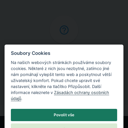
Online nápověda
Soubory Cookies
Na našich webových stránkách používáme soubory
Najděte podrobné vysvětlení postupů použitých
cookies. Některé z nich jsou nezbytné, zatímco jiné
v programech.
nám pomáhají vylepšit tento web a poskytnout větší
uživatelský komfort. Pokud chcete upravit své
nastavení, klikněte na tlačítko Přizpůsobit. Další
informace naleznete v
Zásadách ochrany osobních
údajů
.
Povolit vše