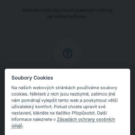
Stáhněte si příručky s teorií i praktickými návody,
jak ovládat software.
Online nápověda
Soubory Cookies
Na našich webových stránkách používáme soubory
Najděte podrobné vysvětlení postupů použitých
cookies. Některé z nich jsou nezbytné, zatímco jiné
v programech.
nám pomáhají vylepšit tento web a poskytnout větší
uživatelský komfort. Pokud chcete upravit své
nastavení, klikněte na tlačítko Přizpůsobit. Další
informace naleznete v
Zásadách ochrany osobních
údajů
.