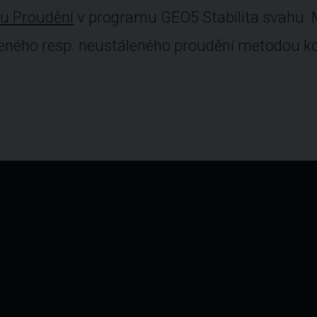
u Proudění
v programu GEO5 Stabilita svahu.
leného resp. neustáleného proudění metodou k