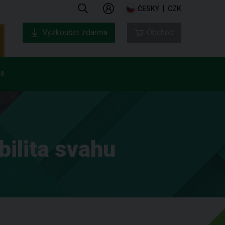
ČESKY
CZK
Vyzkoušet zdarma
Obchod
ás
ilita svahu