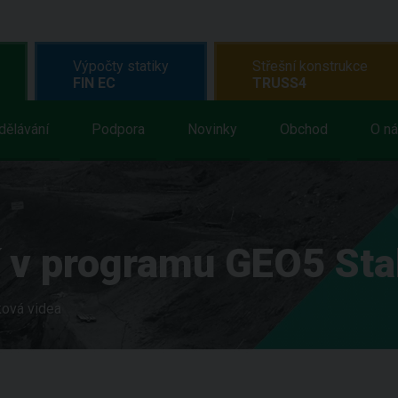
Výpočty statiky
Střešní konstrukce
FIN EC
TRUSS4
dělávání
Podpora
Novinky
Obchod
O n
 v programu GEO5 Stab
ová videa