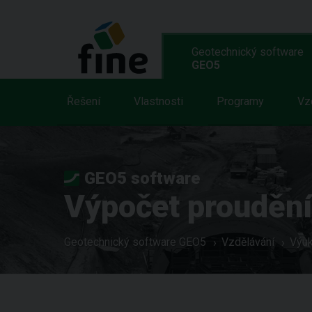
Geotechnický software
GEO5
Řešení
Vlastnosti
Programy
Vz
GEO5 software
Výpočet proudění
Geotechnický software GEO5
Vzdělávání
Výuk