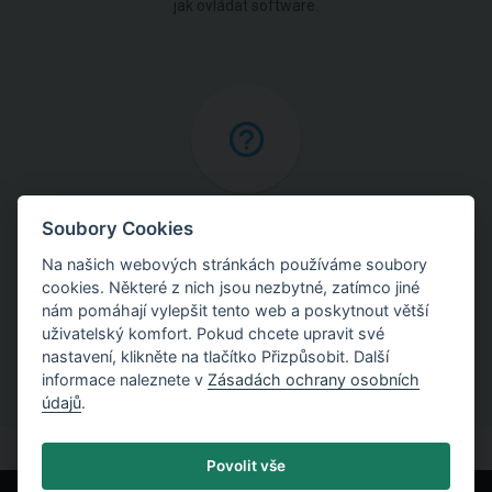
jak ovládat software.
Online nápověda
Soubory Cookies
Na našich webových stránkách používáme soubory
Najděte podrobné vysvětlení postupů použitých
cookies. Některé z nich jsou nezbytné, zatímco jiné
v programech.
nám pomáhají vylepšit tento web a poskytnout větší
uživatelský komfort. Pokud chcete upravit své
nastavení, klikněte na tlačítko Přizpůsobit. Další
informace naleznete v
Zásadách ochrany osobních
údajů
.
Povolit vše