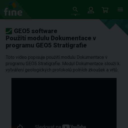
GEO5 software
Použití modulu Dokumentace v
programu GEO5 Stratigrafie
Toto video popisuje použití modulu Dokumentace v
programu GEO5 Stratigrafie. Modul Dokumentace slouží k
vytváření geologických protokolů polních zkoušek a vrtů.