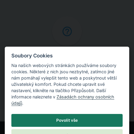
Online nápověda
Soubory Cookies
Na našich webových stránkách používáme soubory
Najděte podrobné vysvětlení postupů použitých
cookies. Některé z nich jsou nezbytné, zatímco jiné
v programech.
nám pomáhají vylepšit tento web a poskytnout větší
uživatelský komfort. Pokud chcete upravit své
nastavení, klikněte na tlačítko Přizpůsobit. Další
informace naleznete v
Zásadách ochrany osobních
údajů
.
Povolit vše