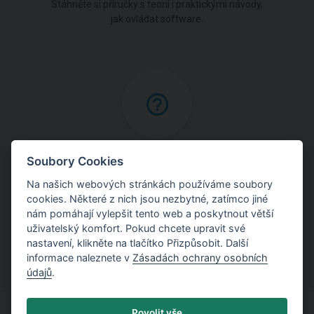
Stáhněte si příručky s teorií i praktickými návody,
jak ovládat software.
Online nápověda
Soubory Cookies
Na našich webových stránkách používáme soubory
Najděte podrobné vysvětlení postupů použitých
cookies. Některé z nich jsou nezbytné, zatímco jiné
v programech.
nám pomáhají vylepšit tento web a poskytnout větší
uživatelský komfort. Pokud chcete upravit své
nastavení, klikněte na tlačítko Přizpůsobit. Další
informace naleznete v
Zásadách ochrany osobních
údajů
.
Povolit vše