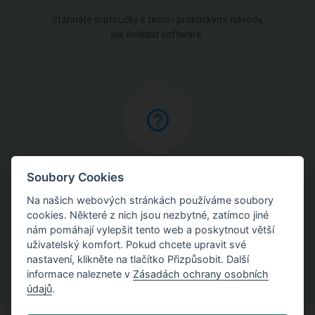
Stáhněte si příručky s teorií i praktickými návody,
jak ovládat software.
Online nápověda
Soubory Cookies
Na našich webových stránkách používáme soubory
Najděte podrobné vysvětlení postupů použitých
cookies. Některé z nich jsou nezbytné, zatímco jiné
v programech.
nám pomáhají vylepšit tento web a poskytnout větší
uživatelský komfort. Pokud chcete upravit své
nastavení, klikněte na tlačítko Přizpůsobit. Další
informace naleznete v
Zásadách ochrany osobních
údajů
.