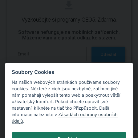
Vyzkoušejte si programy GEO5. Zdarma.
Software nefunguje na mobilních zařízeních.
Můžeme vám ale poslat odkaz ke stažení.
Odeslat
Soubory Cookies
Na našich webových stránkách používáme soubory
cookies. Některé z nich jsou nezbytné, zatímco jiné
nám pomáhají vylepšit tento web a poskytnout větší
Vyzkoušejte si práci s programy GEO5
uživatelský komfort. Pokud chcete upravit své
nastavení, klikněte na tlačítko Přizpůsobit. Další
Vyzkoušet zdarma
informace naleznete v
Zásadách ochrany osobních
údajů
.