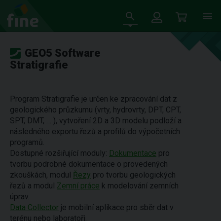
GEO5 Software
Stratigrafie
Program Stratigrafie je určen ke zpracování dat z
geologického průzkumu (vrty, hydrovrty, DPT, CPT,
SPT, DMT, … ), vytvoření 2D a 3D modelu podloží a
následného exportu řezů a profilů do výpočetních
programů.
Dostupné rozšiřující moduly:
Dokumentace
pro
tvorbu podrobné dokumentace o provedených
zkouškách, modul
Řezy
pro tvorbu geologických
řezů a modul
Zemní práce
k modelování zemních
úprav.
Data Collector
je mobilní aplikace pro sběr dat v
terénu nebo laboratoři.