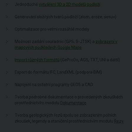
Jednoduché
vytváření 3D a 2D modelů podloží
Generování složitých tvarů podloží (zlom, eroze, sesuv)
Optimalizace pro velmi rozsáhlé modely
Možnost zadání souřadnic (GPS, S-JTSK) a
zobrazení v
mapových podkladech Google Maps
Import různých formátů
(GeProDo, AGS, TXT, UNI a další)
Export do formátu IFC, LandXML (podpora BIM)
Napojení na ostatní programy GEO5 a CAD
Tvorba podrobné dokumentace o provedených zkouškách
prostřednictvím modulu
Dokumentace
Tvorba geologických řezů spolu se zobrazením polních
zkoušek, legendy a staničení prostřednictvím modulu
Řezy