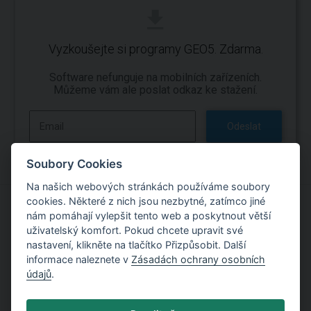
Vyzkoušejte si programy GEO5. Zdarma.
Software nefunguje na mobilních zařízeních.
Můžeme vám ale poslat odkaz ke stažení.
Odeslat
Soubory Cookies
Na našich webových stránkách používáme soubory
cookies. Některé z nich jsou nezbytné, zatímco jiné
nám pomáhají vylepšit tento web a poskytnout větší
Vyzkoušejte si práci s programy GEO5
uživatelský komfort. Pokud chcete upravit své
nastavení, klikněte na tlačítko Přizpůsobit. Další
Vyzkoušet zdarma
informace naleznete v
Zásadách ochrany osobních
údajů
.