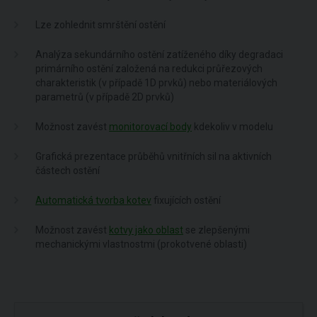
Lze zohlednit smrštění ostění
Analýza sekundárního ostění zatíženého díky degradaci
primárního ostění založená na redukci průřezových
charakteristik (v případě 1D prvků) nebo materiálových
parametrů (v případě 2D prvků)
Možnost zavést
monitorovací body
kdekoliv v modelu
Grafická prezentace průběhů vnitřních sil na aktivních
částech ostění
Automatická tvorba kotev
fixujících ostění
Možnost zavést
kotvy jako oblast
se zlepšenými
mechanickými vlastnostmi (prokotvené oblasti)