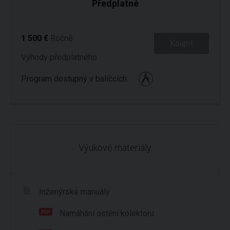
Předplatné
1 500 €
Ročně
Koupit
Výhody předplatného
Program dostupný v balíčcích:
Výukové materiály
Inženýrské manuály
Namáhání ostění kolektoru