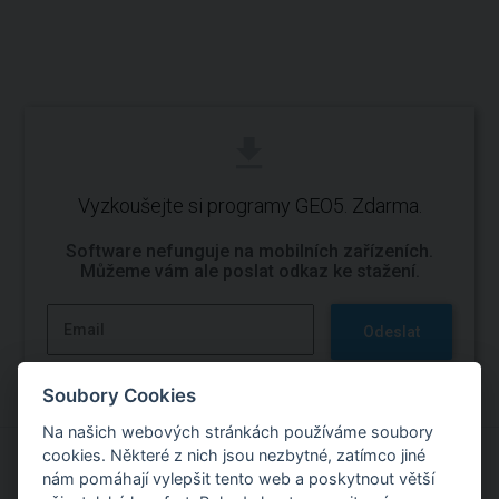
Vyzkoušejte si programy GEO5. Zdarma.
Software nefunguje na mobilních zařízeních.
Můžeme vám ale poslat odkaz ke stažení.
Odeslat
Soubory Cookies
Na našich webových stránkách používáme soubory
cookies. Některé z nich jsou nezbytné, zatímco jiné
nám pomáhají vylepšit tento web a poskytnout větší
Vyzkoušejte si práci s programy GEO5