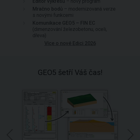
Editor výkresů
– nový program
Mračno bodů
– modernizovaná verze
s novými funkcemi
Komunikace GEO5 – FIN EC
(dimenzování železobetonu, oceli,
dřeva)
Více o nové Edici 2026
GEO5 šetří Váš čas!