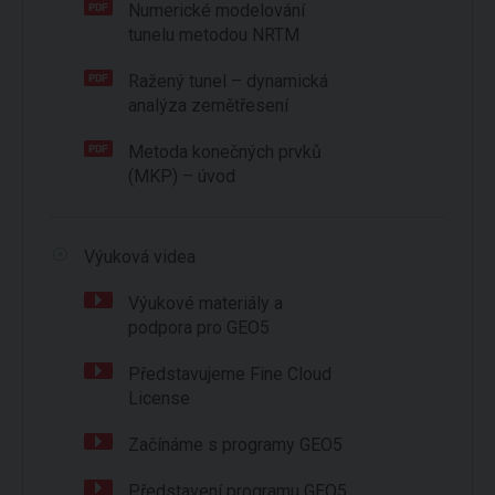
Numerické modelování
tunelu metodou NRTM
Ražený tunel – dynamická
analýza zemětřesení
Metoda konečných prvků
(MKP) – úvod
Výuková videa
Výukové materiály a
podpora pro GEO5
Představujeme Fine Cloud
License
Začínáme s programy GEO5
Představení programu GEO5