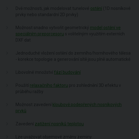
Dvě možnosti, jak modelovat tunelové
ostění
(1D nosníkové
prvky nebo standardní 2D prvky)
Možnost snadno vytvořit geometrický
model ostění ve
speciálním preporcesoru
s volitelným využitím externích
DXF dat
Jednoduché vložení ostění do zemního/hornihového tělesa
- korekce topologie a generování sítě jsou plně automatické
Libovolné množství
fází budování
Použití
relaxačního faktoru
pro zohlednění 3D efektu v
průběhu ražby
Možnost zavedení
kloubově podepřených nosníkových
prvků
Zavedení
zatížení nosníků teplotou
Lze uvažovat objemové změny zeminy