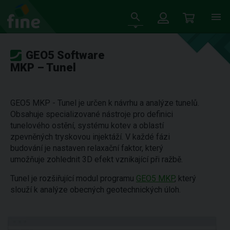
GEO5 Software
MKP – Tunel
GEO5 MKP - Tunel je určen k návrhu a analýze tunelů.
Obsahuje specializované nástroje pro definici
tunelového ostění, systému kotev a oblastí
zpevněných tryskovou injektáží. V každé fázi
budování je nastaven relaxační faktor, který
umožňuje zohlednit 3D efekt vznikající při ražbě.
Tunel je rozšiřující modul programu
GEO5 MKP
, který
slouží k analýze obecných geotechnických úloh.