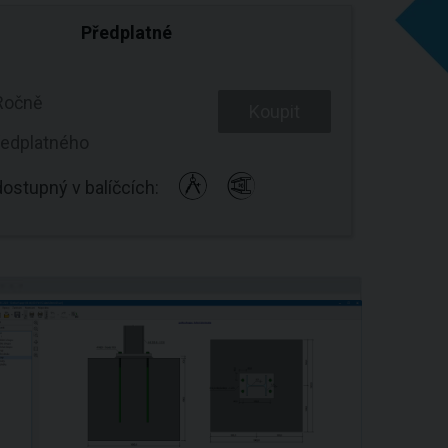
Předplatné
Ročně
Koupit
ředplatného
ostupný v balíčcích: