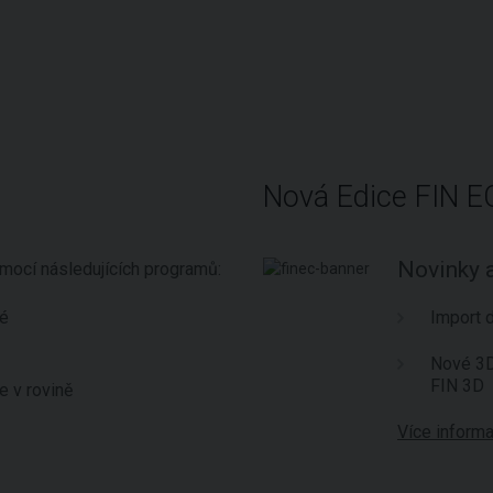
Nová Edice FIN E
Novinky a
omocí následujících programů:
é
Import 
Nové 3D
FIN 3D
e v rovině
Více inform