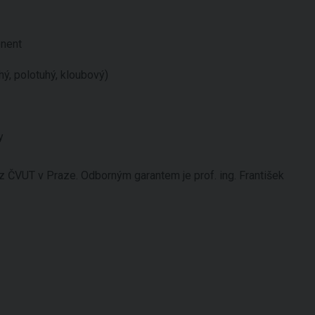
onent
hý, polotuhý, kloubový)
y
 ČVUT v Praze. Odborným garantem je prof. ing. František