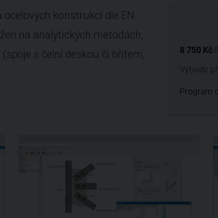
 ocelových konstrukcí dle EN
ožen na analytických metodách,
8 750 Kč
(spoje s čelní deskou či břitem,
Výhody p
Program d