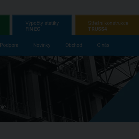
Výpočty statiky
Střešní konstrukce
FIN EC
TRUSS4
Vzdělávání
Podpora
Novinky
Podpora
Obchod
Novinky
O nás
Obchod
O 
oje