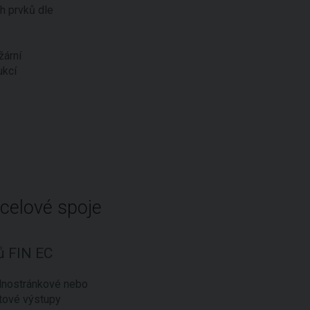
 prvků dle
ární
ukcí
celové spoje
ů FIN EC
dnostránkové nebo
tové výstupy