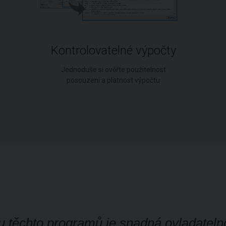
Kontrolovatelné výpočty
Jednoduše si ověřte použitelnost
posouzení a platnost výpočtu
u těchto programů je snadná ovladateln