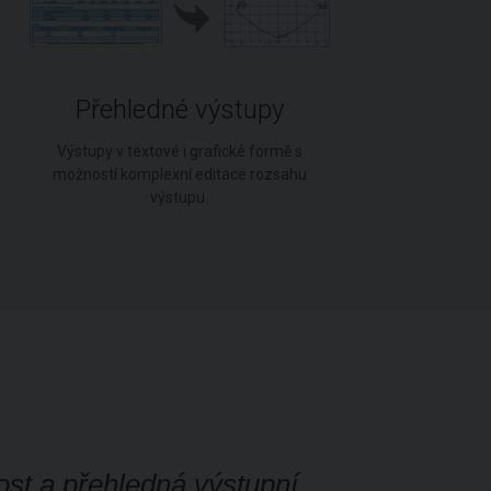
Přehledné výstupy
Výstupy v textové i grafické formě s
možností komplexní editace rozsahu
výstupu.
ost a přehledná výstupní