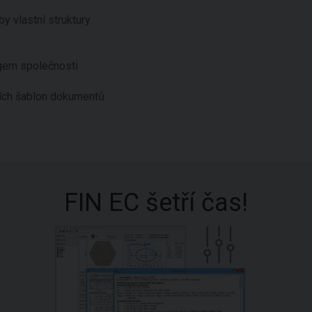
y vlastní struktury
ogem společnosti
ních šablon dokumentů
FIN EC šetří čas!