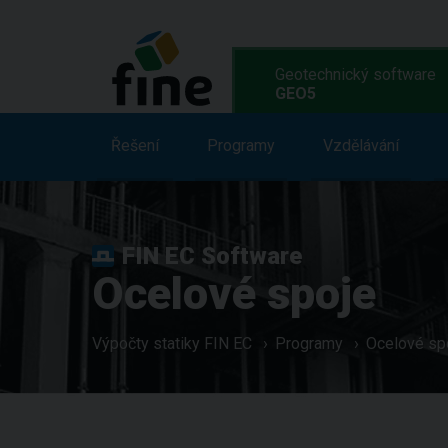
Geotechnický software
GEO5
Řešení
Řešení
Vlastnosti
Programy
Vzdělávání
Programy
FIN EC Software
Ocelové spoje
Výpočty statiky FIN EC
Programy
Ocelové sp