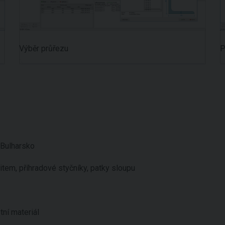
Výběr průřezu
P
 Bulharsko
řitem, příhradové styčníky, patky sloupu
tní materiál