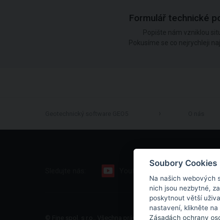
Formulář technické p
Popište nám vzniklou situ
Pokusíme se co nejrychleji nají
Geotechnický software GEO5
O nás
Soubory Cookies
Sledujte nás:
Youtube
Facebook
Na našich webových s
nich jsou nezbytné, z
poskytnout větší uživ
nastavení, klikněte na
Zásadách ochrany oso
© Fine spol. s r.o., Všechna práva vyhrazena |
Mapa stránek
|
O