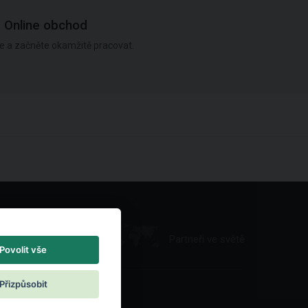
Online obchod
e a začněte okamžitě pracovat.
Partneři ve světě
Povolit vše
Přizpůsobit