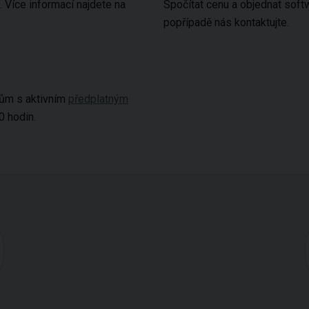
. Více informací najdete na
Spočítat cenu a objednat sof
popřípadě nás kontaktujte.
ům s aktivním
předplatným
0 hodin.