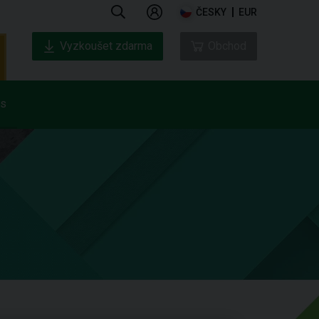
ČESKY
EUR
Vyzkoušet zdarma
Obchod
ás