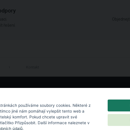
odpory
aci.
Objednejt
t řešení.
Kontakt
LinkedIn
tránkách používáme soubory cookies. Některé z
atímco jiné nám pomáhají vylepšit tento web a
atelský komfort. Pokud chcete upravit své
 tlačítko Přizpůsobit. Další informace naleznete v
bních údajů
.
chrana osobních údajů
|
Nastavení cookies
|
Licenční podmínky
|
Kontakt