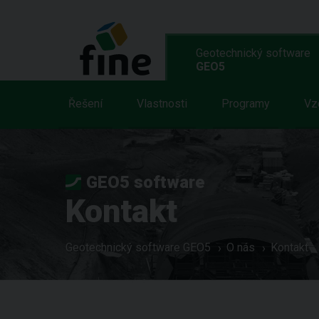
Geotechnický software
GEO5
Řešení
Vlastnosti
Programy
Vz
GEO5 software
Kontakt
Geotechnický software GEO5
O nás
Kontakt