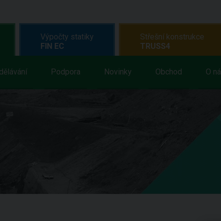
Výpočty statiky
Střešní konstrukce
FIN EC
TRUSS4
dělávání
Podpora
Novinky
Obchod
O n