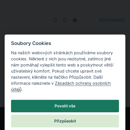
Více názorů
Soubory Cookies
Na našich webových stránkách používáme soubory
cookies. Některé z nich jsou nezbytné, zatímco jiné
nám pomáhají vylepšit tento web a poskytnout větší
Vyzkoušejte si práci s programy
uživatelský komfort. Pokud chcete upravit své
nastavení, klikněte na tlačítko Přizpůsobit. Další
Vyzkoušet zdarma
informace naleznete v
Zásadách ochrany osobních
údajů
.
Povolit vše
Přizpůsobit
© Fine spol. s r.o.