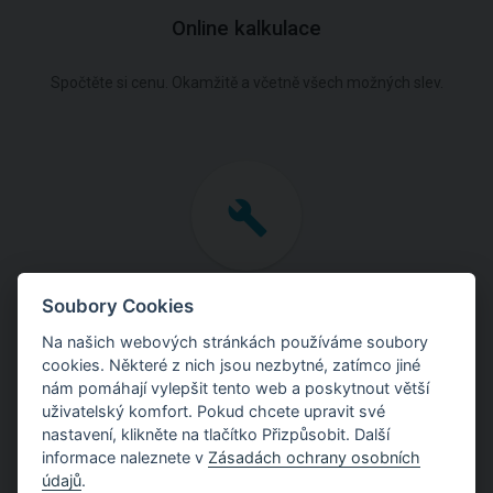
Online kalkulace
Spočtěte si cenu. Okamžitě a včetně všech možných slev.
Formulář technické podpory
Soubory Cookies
Na našich webových stránkách používáme soubory
Popište nám vzniklou situaci.
cookies. Některé z nich jsou nezbytné, zatímco jiné
Pokusíme se co nejrychleji najít řešení.
nám pomáhají vylepšit tento web a poskytnout větší
uživatelský komfort. Pokud chcete upravit své
nastavení, klikněte na tlačítko Přizpůsobit. Další
informace naleznete v
Zásadách ochrany osobních
údajů
.