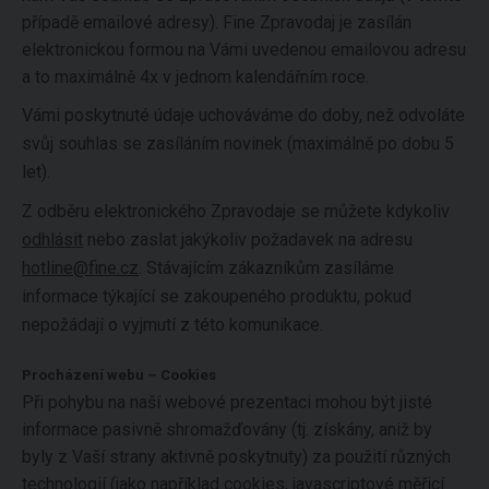
případě emailové adresy). Fine Zpravodaj je zasílán
elektronickou formou na Vámi uvedenou emailovou adresu
a to maximálně 4x v jednom kalendářním roce.
Vámi poskytnuté údaje uchováváme do doby, než odvoláte
svůj souhlas se zasíláním novinek (maximálně po dobu 5
let).
Z odběru elektronického Zpravodaje se můžete kdykoliv
odhlásit
nebo zaslat jakýkoliv požadavek na adresu
hotline@fine.cz
. Stávajícím zákazníkům zasíláme
informace týkající se zakoupeného produktu, pokud
nepožádají o vyjmutí z této komunikace.
Procházení webu – Cookies
Při pohybu na naší webové prezentaci mohou být jisté
informace pasivně shromažďovány (tj. získány, aniž by
byly z Vaší strany aktivně poskytnuty) za použití různých
technologií (jako například cookies, javascriptové měřicí