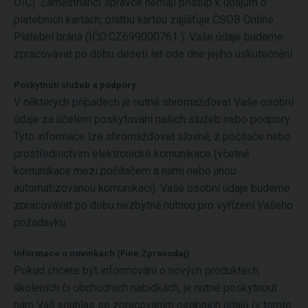
DIČ). Zaměstnanci správce nemají přístup k údajům o
platebních kartách, platbu kartou zajišťuje ČSOB Online
Platební brána (IČO:CZ699000761 ). Vaše údaje budeme
zpracovávat po dobu deseti let ode dne jejího uskutečnění.
Poskytnutí služeb a podpory
V některých případech je nutné shromažďovat Vaše osobní
údaje za účelem poskytování našich služeb nebo podpory.
Tyto informace lze shromažďovat slovně, z počítače nebo
prostřednictvím elektronické komunikace (včetně
komunikace mezi počítačem a námi nebo jinou
automatizovanou komunikací). Vaše osobní údaje budeme
zpracovávat po dobu nezbytně nutnou pro vyřízení Vašeho
požadavku.
Informace o novinkách (Fine Zpravodaj)
Pokud chcete být informováni o nových produktech,
školeních či obchodních nabídkách, je nutné poskytnout
nám Váš souhlas se zpracováním osobních údajů (v tomto