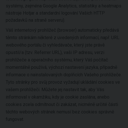
systémy, zejména Google Analytics, statistiky a heatmaps
nástroje Hotjar a standardní logování Vašich HTTP
požadavků na straně serveru).
Váš internetový prohlížeč (browser) automaticky předává
těmto stránkám některé z uvedených informací, např. URL
webového portálu či vyhledávače, který jste právě
opustil/a (tzv. Referrer URL), vaši IP adresu, verzi
prohlížeče a operačního systému, který Váš počítač
momentálně používá, výchozí nastavení jazyka, případně
informace o nainstalovaných doplňcích Vašeho prohlížeče.
Tyto stránky pro svůj provoz vyžadují ukládání cookies ve
vašem prohlížeči. Můžete jej nastavit tak, aby Vás
informoval v okamžiku, kdy je cookie zaslána, anebo
cookies zcela odmítnout či zakázat, nicméně určité části
těchto webových stránek nemusí bez cookies správně
fungovat.