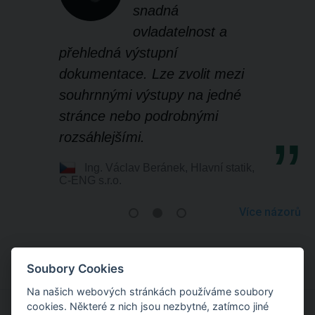
snadná
ovladatelnost a
přehledná výstupní
dokumentace. Lze zvolit mezi
souhrnnými výstupy na jedné
stránce nebo podrobnými
rozsáhlejšími.
Ing. Václav Beránek, Hlavní statik,
C-ENG s.r.o.
Více názorů
Soubory Cookies
Na našich webových stránkách používáme soubory
cookies. Některé z nich jsou nezbytné, zatímco jiné