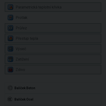
Parametrická teplotní křivka
Protlak
Průřez
Přestup tepla
Výseč
Zatížení
Zdivo
Balíček Beton
Balíček Ocel