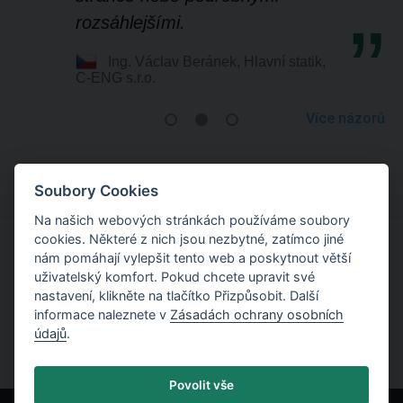
rozsáhlejšími.
Ing. Václav Beránek, Hlavní statik,
C-ENG s.r.o.
Více názorů
Soubory Cookies
Na našich webových stránkách používáme soubory
cookies. Některé z nich jsou nezbytné, zatímco jiné
nám pomáhají vylepšit tento web a poskytnout větší
Vyzkoušejte si práci s programy
uživatelský komfort. Pokud chcete upravit své
nastavení, klikněte na tlačítko Přizpůsobit. Další
Vyzkoušet zdarma
informace naleznete v
Zásadách ochrany osobních
údajů
.
Povolit vše