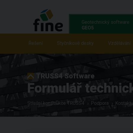
Geotechnický software
GEO5
Řešení
Řešení
Vlastnosti
Styčníkové desky
Programy
Vzdělávání
Vz
TRUSS4 Software
Formulář technic
Střešní konstrukce TRUSS4
Podpora
Kontaktu