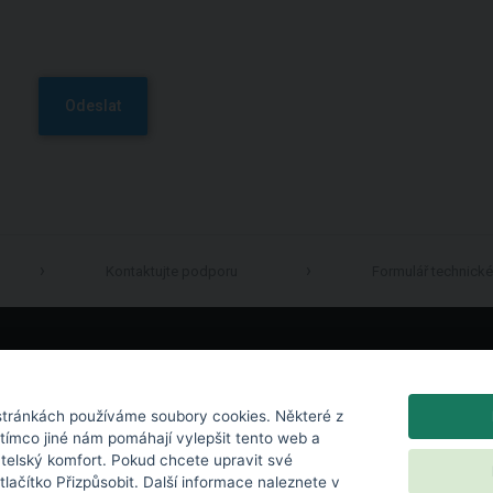
Odeslat
Kontaktujte podporu
Formulář technick
LinkedIn
tránkách používáme soubory cookies. Některé z
atímco jiné nám pomáhají vylepšit tento web a
atelský komfort. Pokud chcete upravit své
 tlačítko Přizpůsobit. Další informace naleznete v