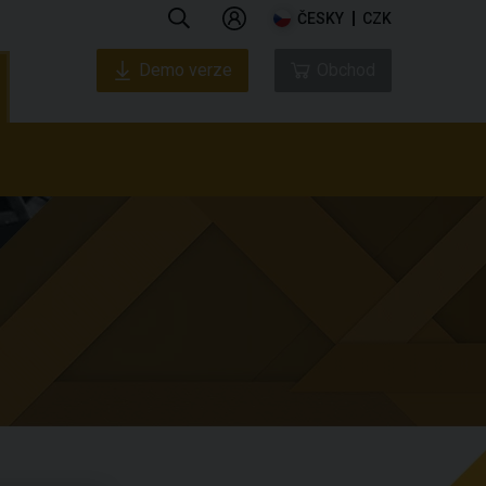
ČESKY
CZK
Demo verze
Obchod
ás