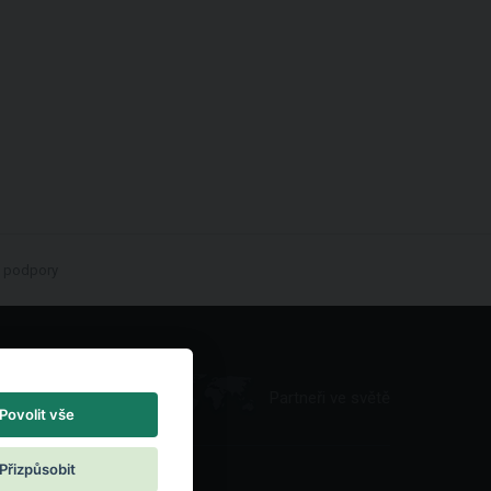
é podpory
Partneři ve světě
Povolit vše
Přizpůsobit