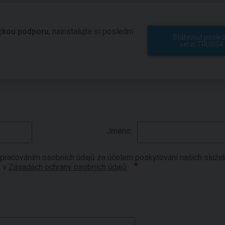
ickou podporu
, nainstalujte si poslední
Stáhnout posled
verzi TRUSS4
Jméno:
pracováním osobních údajů za účelem poskytování našich služe
e v
Zásadách ochrany osobních údajů
.