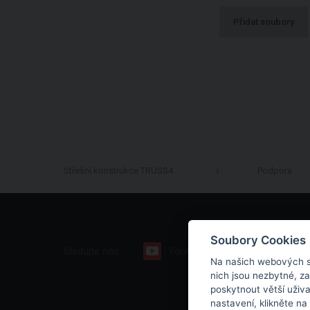
Přidat soubory
Střešní konstrukce TRUSS4
Podpora
Soubory Cookies
Sledujte nás:
Youtube
Facebook
Na našich webových s
nich jsou nezbytné, z
poskytnout větší uživ
nastavení, klikněte na