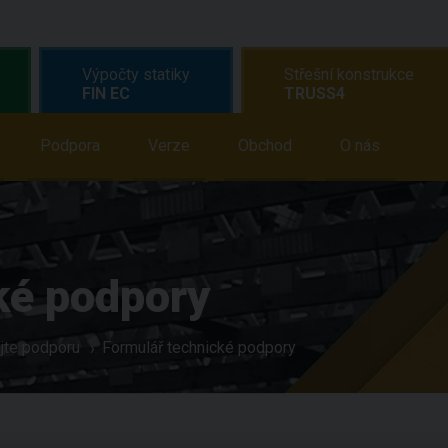
Výpočty statiky
Střešní konstrukce
FIN EC
TRUSS4
dělávání
Podpora
Podpora
Verze
Novinky
Obchod
Obchod
O nás
O n
ké podpory
jte podporu
Formulář technické podpory