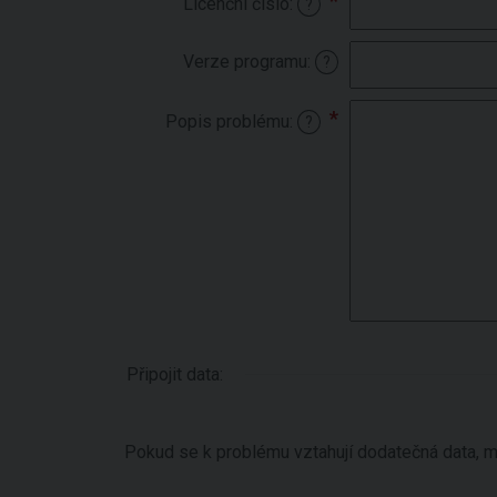
Licenční číslo:
?
Verze programu:
?
Popis problému:
?
Připojit data:
Pokud se k problému vztahují dodatečná data, mů