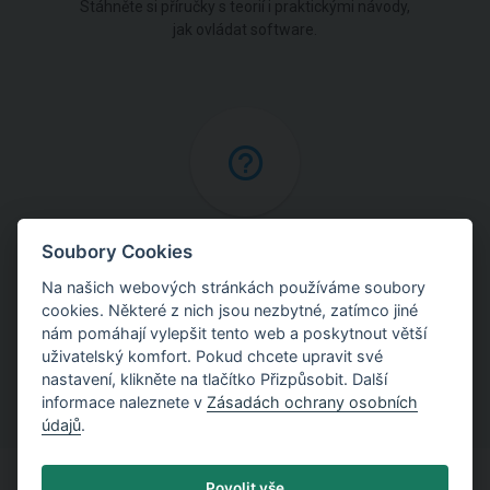
Stáhněte si příručky s teorií i praktickými návody,
jak ovládat software.
Online nápověda
Soubory Cookies
Na našich webových stránkách používáme soubory
Najděte podrobné vysvětlení postupů použitých
cookies. Některé z nich jsou nezbytné, zatímco jiné
v programech.
nám pomáhají vylepšit tento web a poskytnout větší
uživatelský komfort. Pokud chcete upravit své
nastavení, klikněte na tlačítko Přizpůsobit. Další
informace naleznete v
Zásadách ochrany osobních
údajů
.
Povolit vše