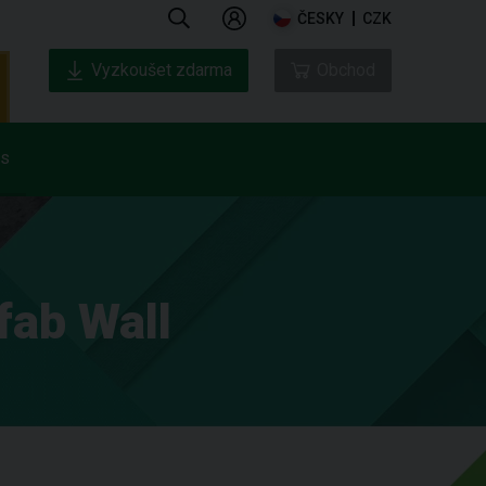
ČESKY
CZK
Vyzkoušet zdarma
Obchod
ás
fab Wall