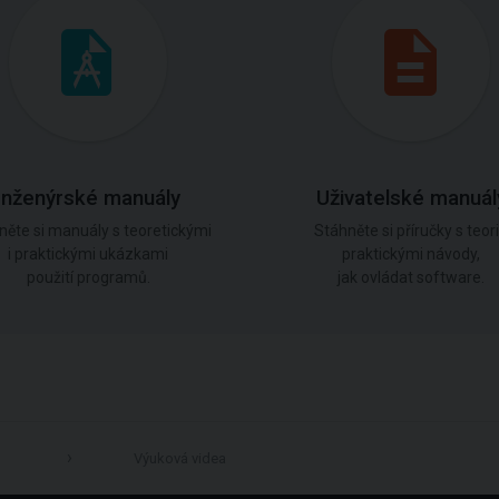
Inženýrské manuály
Uživatelské manuál
něte si manuály s teoretickými
Stáhněte si příručky s teorií
i praktickými ukázkami
praktickými návody,
použití programů.
jak ovládat software.
Výuková videa