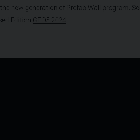
 the new generation of
Prefab Wall
program. See
ased Edition
GEO5 2024
.