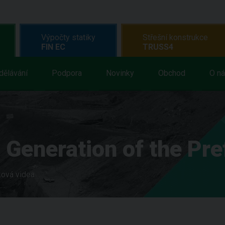
Výpočty statiky
Střešní konstrukce
FIN EC
TRUSS4
dělávání
Podpora
Novinky
Obchod
O n
Generation of the Pre
ová videa