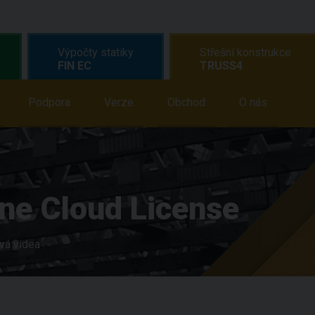
Výpočty statiky
Střešní konstrukce
FIN EC
TRUSS4
dělávání
Podpora
Podpora
Verze
Novinky
Obchod
Obchod
O nás
O n
ne Cloud License
vá videa