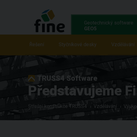
Geotechnický software
GEO5
Řešení
Řešení
Vlastnosti
Styčníkové desky
Programy
Vzdělávání
Vz
TRUSS4 Software
Představujeme Fi
Střešní konstrukce TRUSS4
Vzdělávání
Výuko