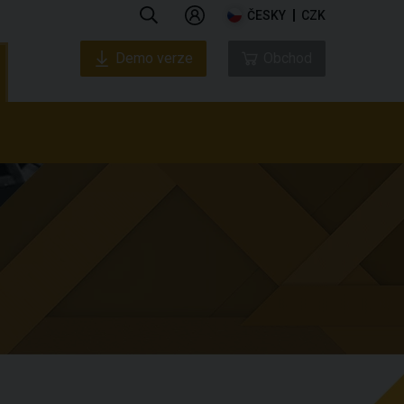
ČESKY
CZK
Demo verze
Obchod
ás