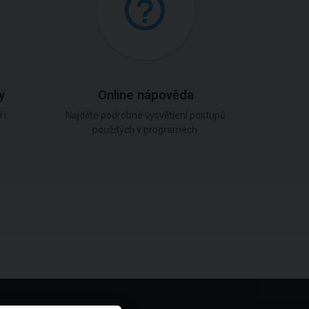
y
Online nápověda
 i
Najděte podrobné vysvětlení postupů
použitých v programech.