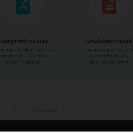
Inženýrské manuály
Uživatelské manuál
něte si manuály s teoretickými
Stáhněte si příručky s teorií
i praktickými ukázkami
praktickými návody,
použití programů.
jak ovládat software.
Výuková videa