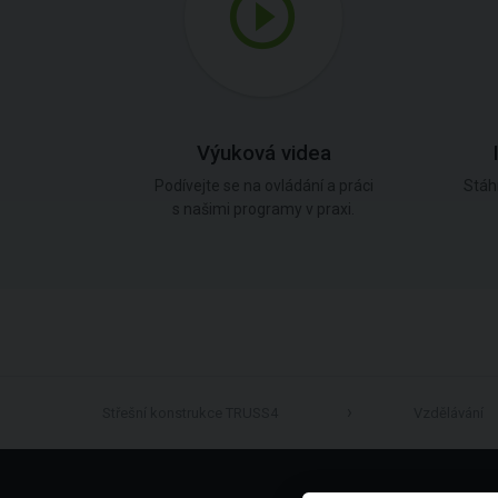
Výuková videa
Podívejte se na ovládání a práci
Stáh
s našimi programy v praxi.
Střešní konstrukce TRUSS4
Vzdělávání