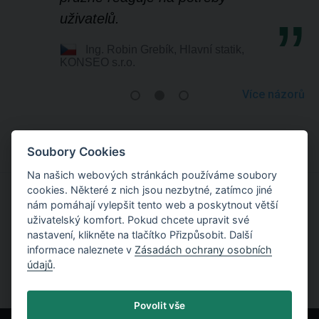
uživatelů.
Ing. Robin Grebík, Hlavní statik,
KONSEO s.r.o.
Více názorů
Soubory Cookies
Na našich webových stránkách používáme soubory
cookies. Některé z nich jsou nezbytné, zatímco jiné
nám pomáhají vylepšit tento web a poskytnout větší
Vyzkoušejte si práci s programy TRUSS4
uživatelský komfort. Pokud chcete upravit své
nastavení, klikněte na tlačítko Přizpůsobit. Další
Stáhněte si demoverzi
informace naleznete v
Zásadách ochrany osobních
údajů
.
Povolit vše