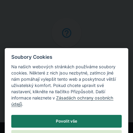
Online nápověda
Soubory Cookies
Na našich webových stránkách používáme soubory
Najděte podrobné vysvětlení postupů použitých
cookies. Některé z nich jsou nezbytné, zatímco jiné
v programech.
nám pomáhají vylepšit tento web a poskytnout větší
uživatelský komfort. Pokud chcete upravit své
nastavení, klikněte na tlačítko Přizpůsobit. Další
informace naleznete v
Zásadách ochrany osobních
údajů
.
Povolit vše