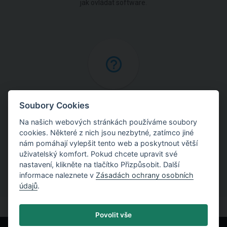
jak ovládat software.
Online nápověda
Soubory Cookies
Na našich webových stránkách používáme soubory
Najděte podrobné vysvětlení postupů použitých
cookies. Některé z nich jsou nezbytné, zatímco jiné
v programech.
nám pomáhají vylepšit tento web a poskytnout větší
uživatelský komfort. Pokud chcete upravit své
nastavení, klikněte na tlačítko Přizpůsobit. Další
informace naleznete v
Zásadách ochrany osobních
údajů
.
Povolit vše