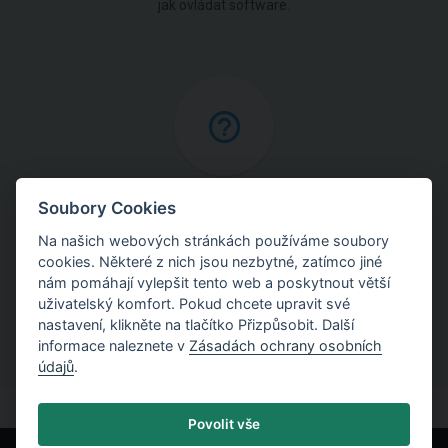
jak ovládat software.
Online nápověda
Soubory Cookies
Na našich webových stránkách používáme soubory
Najděte podrobné vysvětlení postupů použitých
cookies. Některé z nich jsou nezbytné, zatímco jiné
v programech.
nám pomáhají vylepšit tento web a poskytnout větší
uživatelský komfort. Pokud chcete upravit své
nastavení, klikněte na tlačítko Přizpůsobit. Další
informace naleznete v
Zásadách ochrany osobních
údajů
.
Povolit vše