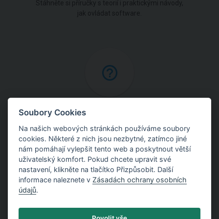
Stáhněte si příručky s teorií i praktickými návody,
jak ovládat software.
Online nápověda
Soubory Cookies
Na našich webových stránkách používáme soubory
Najděte podrobné vysvětlení postupů použitých
cookies. Některé z nich jsou nezbytné, zatímco jiné
v programech.
nám pomáhají vylepšit tento web a poskytnout větší
uživatelský komfort. Pokud chcete upravit své
nastavení, klikněte na tlačítko Přizpůsobit. Další
informace naleznete v
Zásadách ochrany osobních
údajů
.
Povolit vše